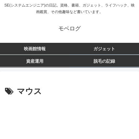
SE(システムエンジニア)の日記。資格、書籍、ガジェット、ライフハック、映
画鑑賞、その他趣味など書いています。
モベログ
映画館情報
ガジェット
資産運用
脱毛の記録
マウス