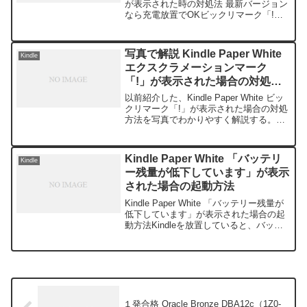
が表示された時の対処法 最新バージョン
なら充電放置でOKビックリマーク「!」
が出たときの対処法については以下の記
事で紹介している。まずは、以下の記事
を参考に対処を行ってほしい。対処法...
写真で解説 Kindle Paper White
Kindle
エクスクラメーションマーク
「!」が表示された場合の対処方
法
以前紹介した、Kindle Paper White ビッ
クリマーク「!」が表示された場合の対処
方法を写真でわかりやすく解説する。
———————【事象発生】コンセント
につないでも起動しない・・・【step
１】PCにUSB接続し充電※必ずPC経...
Kindle Paper White 「バッテリ
Kindle
ー残量が低下しています」が表示
された場合の起動方法
Kindle Paper White 「バッテリー残量が
低下しています」が表示された場合の起
動方法Kindleを放置していると、バッテ
リーのマークとともに以下のメッセージ
が表示される。 バッテリー残量が低下し
ています。 使用前に充電する必要...
１発合格 Oracle Bronze DBA12c（1Z0-