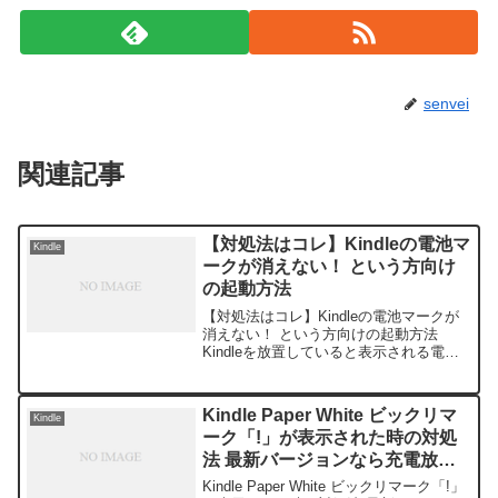
senvei
関連記事
【対処法はコレ】Kindleの電池マ
Kindle
ークが消えない！ という方向け
の起動方法
【対処法はコレ】Kindleの電池マークが
消えない！ という方向けの起動方法
Kindleを放置していると表示される電池
マーク（ビックリマーク「!」）。この事
象について、過去記事で２種類の対処法
について紹介してきた。この記事では、
Kindle Paper White ビックリマ
Kindle
対処法２つの...
ーク「!」が表示された時の対処
法 最新バージョンなら充電放置
でOK
Kindle Paper White ビックリマーク「!」