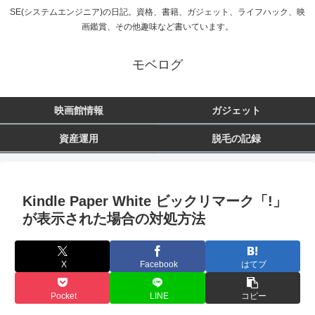
SE(システムエンジニア)の日記。資格、書籍、ガジェット、ライフハック、映
画鑑賞、その他趣味など書いています。
モベログ
映画館情報
ガジェット
資産運用
脱毛の記録
Kindle Paper White ビックリマーク「!」
が表示された場合の対処方法
X
Facebook
はてブ
Pocket
LINE
コピー