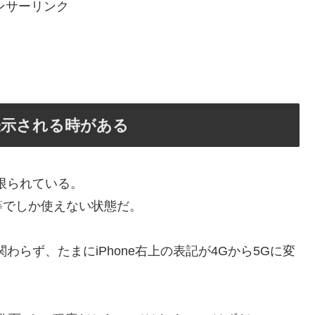
ンサーリンク
が誤表示される時がある
り限られている。
等でしか使えない状態だ。
らず、たまにiPhone右上の表記が4Gから5Gに変