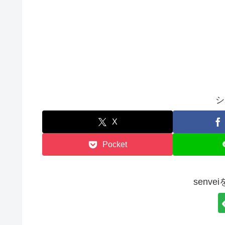
シ
X
Pocket
senv