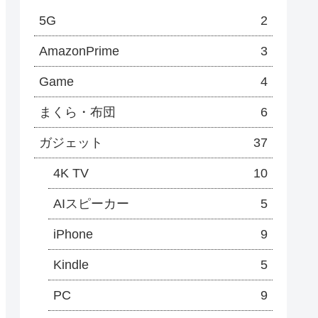
5G
2
AmazonPrime
3
Game
4
まくら・布団
6
ガジェット
37
4K TV
10
AIスピーカー
5
iPhone
9
Kindle
5
PC
9