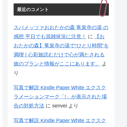
最近のコメント
スパメッツァおおたかの森 竜泉寺の湯 の
感想 平日でも混雑状況に注意！
に
【お
おたかの森】竜泉寺の湯で“ひとり時間”を
満喫 | 心彩旅読むだけで心が満たされる
旅のプランと情報がここにあります。
よ
り
写真で解説 Kindle Paper White エクスク
ラメーションマーク「!」が表示された場
合の対処方法
に
senvei
より
写真で解説 Kindle Paper White エクスク