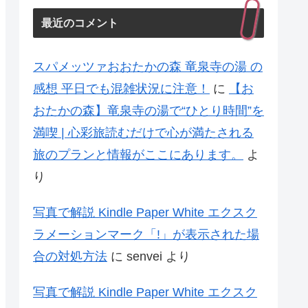
最近のコメント
スパメッツァおおたかの森 竜泉寺の湯 の
感想 平日でも混雑状況に注意！
に
【お
おたかの森】竜泉寺の湯で“ひとり時間”を
満喫 | 心彩旅読むだけで心が満たされる
旅のプランと情報がここにあります。
よ
り
写真で解説 Kindle Paper White エクスク
ラメーションマーク「!」が表示された場
合の対処方法
に
senvei
より
写真で解説 Kindle Paper White エクスク