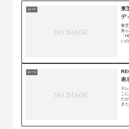
東
4K TV
デ
東芝
長ら
「H
いの
R
4K TV
表
テレ
こに
だが
きた