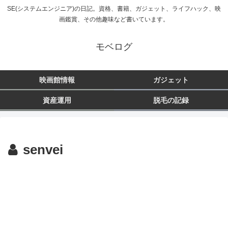
SE(システムエンジニア)の日記。資格、書籍、ガジェット、ライフハック、映
画鑑賞、その他趣味など書いています。
モベログ
映画館情報
ガジェット
資産運用
脱毛の記録
senvei