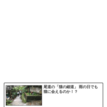
尾道の「猫の細道」 雨の日でも
旅
猫に会えるのか！？