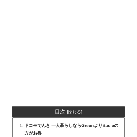
目次
ドコモでんき 一人暮らしならGreenよりBasicの
方がお得