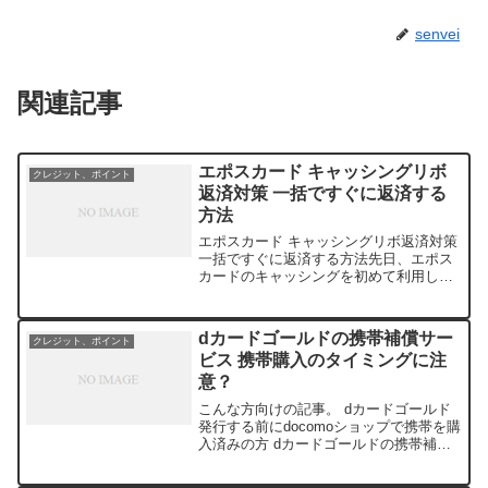
senvei
関連記事
エポスカード キャッシングリボ
クレジット、ポイント
返済対策 一括ですぐに返済する
方法
エポスカード キャッシングリボ返済対策
一括ですぐに返済する方法先日、エポス
カードのキャッシングを初めて利用し
た。みずほ銀行から現金を下ろそうとし
たのだが、みずほATMが休止していて下
ろせなかったからだ・・。以下はキャッ
dカードゴールドの携帯補償サー
クレジット、ポイント
シング後の返済につい...
ビス 携帯購入のタイミングに注
意？
こんな方向けの記事。 dカードゴールド
発行する前にdocomoショップで携帯を購
入済みの方 dカードゴールドの携帯補償
サービスを使いたい方dカードゴールドの
携帯補償サービス 携帯購入のタイミング