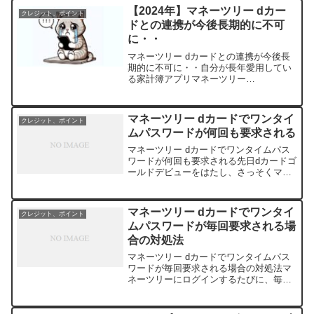
に注意？docomoユーザにとって、dカー
【2024年】マネーツリー dカー
クレジット、ポイント
ドゴ...
ドとの連携が今後長期的に不可
に・・
マネーツリー dカードとの連携が今後長
期的に不可に・・自分が長年愛用してい
る家計簿アプリマネーツリー
（Moneytree）。使いやすくて、無料で
使えて便利なサービスだ。だが、dカード
ユーザーの利用者にとって残念なお知ら
マネーツリー dカードでワンタイ
クレジット、ポイント
せが出ていた。2024...
ムパスワードが何回も要求される
マネーツリー dカードでワンタイムパス
ワードが何回も要求される先日dカードゴ
ールドデビューをはたし、さっそくマネ
ーツリーに連携させてみた。初回なので
ワンタイムパスワードが要求されたが、
無事に連携完了。ただ、ここで謎の現象
マネーツリー dカードでワンタイ
クレジット、ポイント
が発生。マネーツリー...
ムパスワードが毎回要求される場
合の対処法
マネーツリー dカードでワンタイムパス
ワードが毎回要求される場合の対処法マ
ネーツリーにログインするたびに、毎回
ワンタイムパスワードの入力が要求され
る。dカードを連携させている方は、こん
な事象で困っている人が多いはず。前回