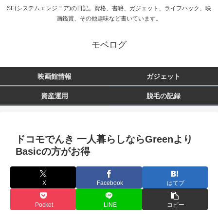
SE(システムエンジニア)の日記。資格、書籍、ガジェット、ライフハック、映
画鑑賞、その他趣味など書いています。
モベログ
映画館情報
ガジェット
資産運用
脱毛の記録
ドコモでんき 一人暮らしならGreenより
Basicの方がお得
X
Facebook
はてブ
Pocket
LINE
コピー