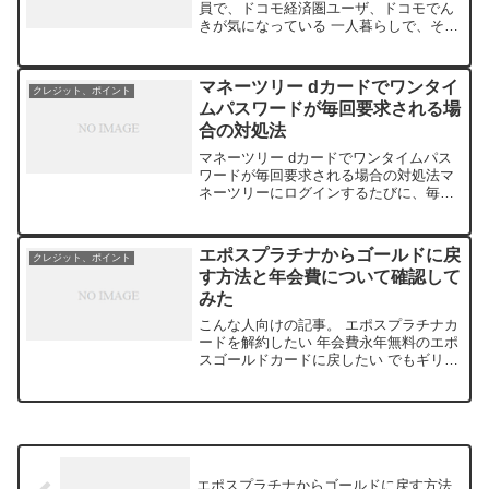
員で、ドコモ経済圏ユーザ、ドコモでん
きが気になっている 一人暮らしで、それ
ほど電気代は高くない ドコモでんきは
GreenとBasicの２つがあるがどちらがお
得か知りたいドコモでんき 一人暮らしな
マネーツリー dカードでワンタイ
クレジット、ポイント
らGr...
ムパスワードが毎回要求される場
合の対処法
マネーツリー dカードでワンタイムパス
ワードが毎回要求される場合の対処法マ
ネーツリーにログインするたびに、毎回
ワンタイムパスワードの入力が要求され
る。dカードを連携させている方は、こん
な事象で困っている人が多いはず。前回
エポスプラチナからゴールドに戻
クレジット、ポイント
記事にも書いたが、マ...
す方法と年会費について確認して
みた
こんな人向けの記事。 エポスプラチナカ
ードを解約したい 年会費永年無料のエポ
スゴールドカードに戻したい でもギリギ
リまでプラチナカードの特典を受けたい
つい最近プラチナカード会員の年会費を
払ったエポスプラチナからゴールドに戻
す方法と年会費に...
エポスプラチナからゴールドに戻す方法