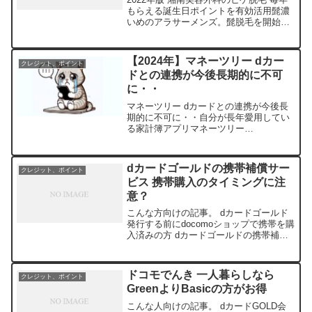
もらえる誕生日ポイントを有効活用髭濃
いめのアラサーメンズ。髭脱毛を開始し
てから約５年が経過。この間の施術回数
は以下のとおり。 上口ヒゲ、アゴ、アゴ
下 → １１回終了 もみあげ周辺、頬 → ７
【2024年】マネーツリー dカー
クレジット、ポイント
回終了 ...
ドとの連携が今後長期的に不可
に・・
マネーツリー dカードとの連携が今後長
期的に不可に・・自分が長年愛用してい
る家計簿アプリマネーツリー
（Moneytree）。使いやすくて、無料で
使えて便利なサービスだ。だが、dカード
ユーザーの利用者にとって残念なお知ら
dカードゴールドの携帯補償サー
クレジット、ポイント
せが出ていた。2024...
ビス 携帯購入のタイミングに注
意？
こんな方向けの記事。 dカードゴールド
発行する前にdocomoショップで携帯を購
入済みの方 dカードゴールドの携帯補償
サービスを使いたい方dカードゴールドの
携帯補償サービス 携帯購入のタイミング
に注意？docomoユーザにとって、dカー
ドコモでんき 一人暮らしなら
クレジット、ポイント
ドゴ...
GreenよりBasicの方がお得
こんな人向けの記事。 dカードGOLD会