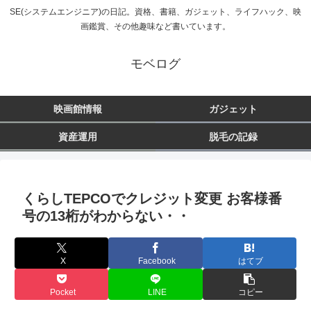
SE(システムエンジニア)の日記。資格、書籍、ガジェット、ライフハック、映
画鑑賞、その他趣味など書いています。
モベログ
映画館情報
ガジェット
資産運用
脱毛の記録
くらしTEPCOでクレジット変更 お客様番
号の13桁がわからない・・
X
Facebook
はてブ
Pocket
LINE
コピー