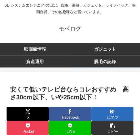
SE(システムエンジニア)の日記。資格、書籍、ガジェット、ライフハック、映
画鑑賞、その他趣味など書いています。
モベログ
映画館情報
ガジェット
資産運用
脱毛の記録
安くて低いテレビ台ならコレおすすめ 高
さ30cm以下、いや25cm以下！
X
Facebook
はてブ
Pocket
LINE
コピー