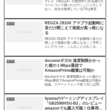
テレビ（REGZA）の使用中に出る謎のエ
ラーについて調べたのでここにメモして
おく。自分が使用しているTVは東芝
REGZA 50Z810Xだが、他のREGZAでも
同様の事象があるようなので、参考にし
て頂きたい。こんなエラーがでる「メモ
REGZA Z810X アマプラ起動時に
4K TV
リ不足...
音だけ聞こえて画面が真っ暗にな
る
REGZA Z810X アマプラ起動時に音だけ
聞こえて画面が真っ暗になるここ半年く
らいだろうか。こんなことがおこる。テ
レビを起動し、Amazonプライムビデオ
を開く。 すると、音だけ聞こえて画面が
真っ暗になる。必ず発生するわけではな
docomoギガホ 速度制限かかっ
4K TV
く、10...
た後の１Mbps通信で
AmazonPrime鑑賞は可能か
docomoギガホ 速度制限かかった後の１
Mbps通信でAmazonPrime鑑賞は可能か
結論、スマートフォンで使う分には問題
なしだ。スマートフォン（iPhone 7）で
の鑑賞は問題なく可能。youtubeも問題な
く鑑賞できた。テレビをテザ...
iiyamaのゲーミングディスプレイ
4K TV
「GB2590HSU-B2」のレビュー
amazonでも購入可能！仕事用に