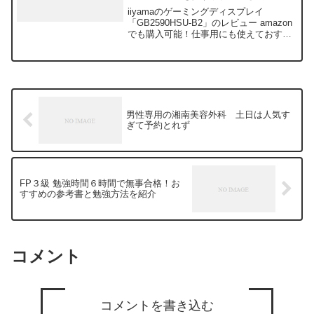
も使えておすすめ！
iiyamaのゲーミングディスプレイ
「GB2590HSU-B2」のレビュー amazon
でも購入可能！仕事用にも使えておすす
め！リモートワークの頻度が高くなり仕
事用ディスプレイの購入を検討してい
た。ついでにゲーム用にも使えたらいい
なと思って...
男性専用の湘南美容外科 土日は人気す
ぎて予約とれず
FP３級 勉強時間６時間で無事合格！お
すすめの参考書と勉強方法を紹介
コメント
コメントを書き込む