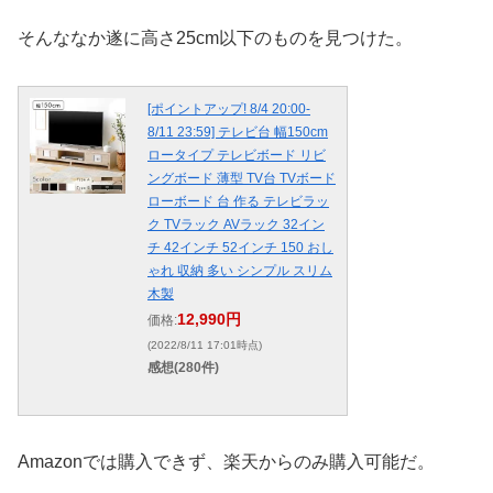
そんななか遂に高さ25cm以下のものを見つけた。
[ポイントアップ! 8/4 20:00-
8/11 23:59] テレビ台 幅150cm
ロータイプ テレビボード リビ
ングボード 薄型 TV台 TVボード
ローボード 台 作る テレビラッ
ク TVラック AVラック 32イン
チ 42インチ 52インチ 150 おし
ゃれ 収納 多い シンプル スリム
木製
12,990円
価格:
(2022/8/11 17:01時点)
感想(280件)
Amazonでは購入できず、楽天からのみ購入可能だ。