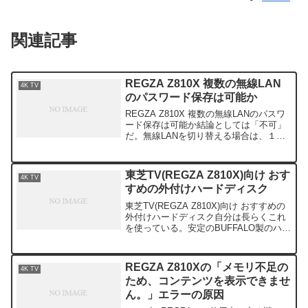
関連記事
REGZA Z810X 複数の無線LAN
4K TV
のパスワード保存は可能か
REGZA Z810X 複数の無線LANのパスワ
ード保存は可能か結論としては「不可」
だ。無線LANを切り替える場合は、１度
接続したことがある無線LANでも、毎回
パスワードの入力が必要になる。若干め
んどうだが、製品仕様とのことなので仕
東芝TV(REGZA Z810X)向け おす
4K TV
方ない・...
すめの外付けハードディスク
東芝TV(REGZA Z810X)向け おすすめの
外付けハードディスク自分は長らくこれ
を使っている。安定のBUFFALO製のハー
ドディスク。「HD-LB2.0TU3」という型
だ。REGZA専用のハードディスクではな
いのでタイムシフト機能は使...
REGZA Z810Xの「メモリ不足の
4K TV
ため、コンテンツを表示できませ
ん。」エラーの原因