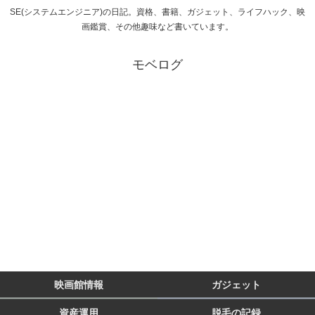
SE(システムエンジニア)の日記。資格、書籍、ガジェット、ライフハック、映
画鑑賞、その他趣味など書いています。
モベログ
映画館情報
ガジェット
資産運用
脱毛の記録