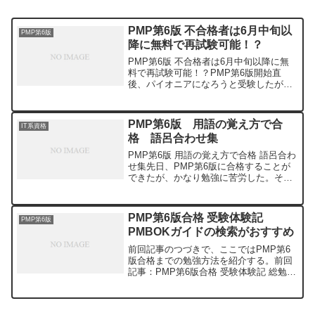
PMP第6版 不合格者は6月中旬以
PMP第6版
降に無料で再試験可能！？
PMP第6版 不合格者は6月中旬以降に無
料で再試験可能！？PMP第6版開始直
後、パイオニアになろうと受験したが返
り討ち（不合格）にあった・・。結果を
見ると、あと少しであっただけに余計に
悔しい。それから勉強に身が入らず、早
PMP第6版 用語の覚え方で合
IT系資格
２カ月が経った。なに...
格 語呂合わせ集
PMP第6版 用語の覚え方で合格 語呂合わ
せ集先日、PMP第6版に合格することが
できたが、かなり勉強に苦労した。その
中の一つが暗記だ。PMPには覚えにくい
用語や意味が多数でてくる。こんなに覚
えることが多い試験は他にないだろうと
PMP第6版合格 受験体験記
PMP第6版
思うくらい。私...
PMBOKガイドの検索がおすすめ
前回記事のつづきで、ここではPMP第6
版合格までの勉強方法を紹介する。前回
記事：PMP第6版合格 受験体験記 総勉強
時間は100時間ちなみに自分の点数は
「Above Target」の真ん中あたり。
「Above Target」は最も高い点数だ...